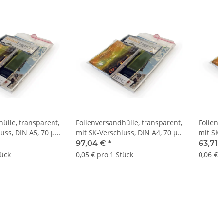
ülle, transparent,
Folienversandhülle, transparent,
Folie
uss, DIN A5, 70 µ
mit SK-Verschluss, DIN A4, 70 µ
mit S
m (Offene Seite x
| 220 x 300 mm (Offene Seite x
310 m
97,04 €
*
63,7
Stk.
L) | VE = 2000 Stk.
1000 S
tück
0,05 € pro 1 Stück
0,06 €