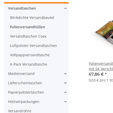
Versandtaschen
Blickdichte Versandbeutel
Folienversandhüllen
Versandtaschen Coex
Luftpolster-Versandtaschen
Vollpappversandtasche
Folienversandh
K-Pack Versandtasche
mit SK-Verschl
Medienversand
| 165 x 220 m
67,86 €
*
L) | VE = 2000 
0,03 € pro 1 S
Lieferscheintaschen
Papierpolstertaschen
Holzverpackungen
Versandrohre