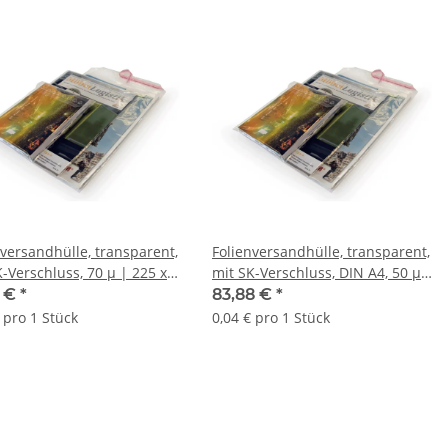
nversandhülle, transparent,
Folienversandhülle, transparent,
K-Verschluss, 70 µ | 225 x
mit SK-Verschluss, DIN A4, 50 µ
m (Offene Seite x L) | VE =
| 225 x 310 mm (Offene Seite x
1 €
*
83,88 €
*
tk.
L) | VE = 2000 Stk.
 pro 1 Stück
0,04 € pro 1 Stück