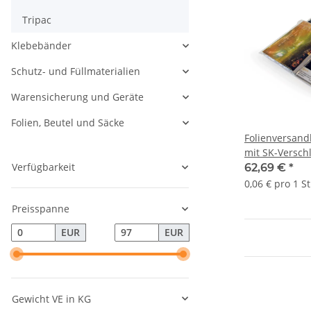
Tripac
Klebebänder
Schutz- und Füllmaterialien
Warensicherung und Geräte
Folien, Beutel und Säcke
Folienversandh
mit SK-Verschl
Verfügbarkeit
| 250 x 350 m
62,69 €
*
L) | VE = 1000 
0,06 € pro 1 S
Preisspanne
EUR
EUR
Gewicht VE in KG