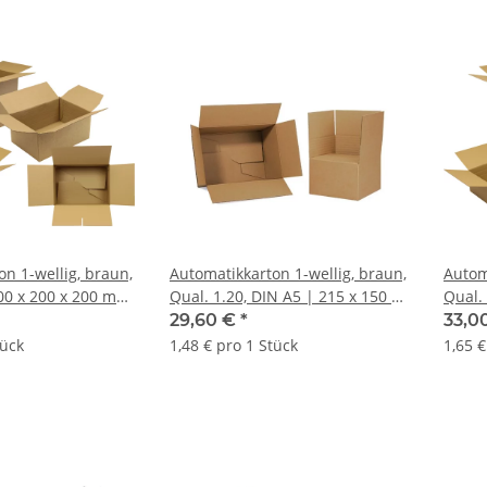
n 1-wellig, braun,
Automatikkarton 1-wellig, braun,
Autom
200 x 200 x 200 mm
Qual. 1.20, DIN A5 | 215 x 150 x
Qual. 
nenmaß | VE = 20
140 mm (L x B x H) Innenmaß |
140 m
29,60 €
*
33,0
VE = 20 Stk.
VE = 2
tück
1,48 € pro 1 Stück
1,65 €