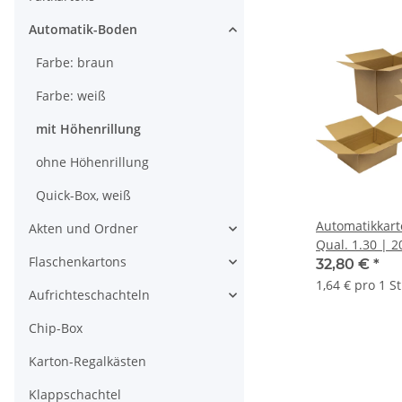
Automatik-Boden
Farbe: braun
Farbe: weiß
mit Höhenrillung
ohne Höhenrillung
Quick-Box, weiß
Automatikkarto
Akten und Ordner
Qual. 1.30 | 
Flaschenkartons
(L x B x H) In
32,80 €
*
Stk.
1,64 € pro 1 S
Aufrichteschachteln
Chip-Box
Karton-Regalkästen
Klappschachtel