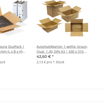
kung DuoPack |
Automatikkarton 1-wellig, braun,
 mm (L x B x H)
Qual. 1.30, DIN A3 | 430 x 310 x
 = 20 Stk.
360 mm (L x B x H) Innenmaß |
42,60 €
*
VE = 20 Stk.
tück
2,13 € pro 1 Stück