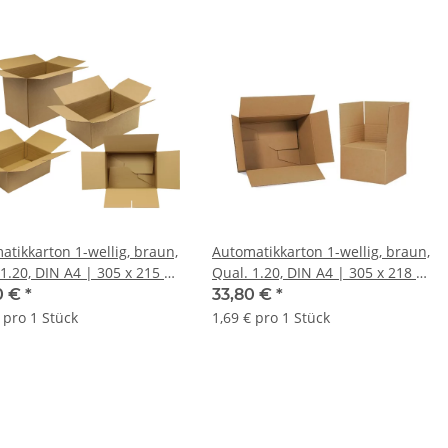
atikkarton 1-wellig, braun,
Automatikkarton 1-wellig, braun,
1.20, DIN A4 | 305 x 215 x
Qual. 1.20, DIN A4 | 305 x 218 x
m (L x B x H) Innenmaß |
220 mm (L x B x H) Innenmaß |
0 €
*
33,80 €
*
0 Stk.
VE = 20 Stk.
 pro 1 Stück
1,69 € pro 1 Stück