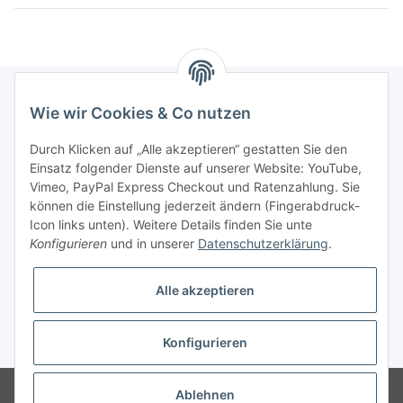
Wie wir Cookies & Co nutzen
Informationen
Durch Klicken auf „Alle akzeptieren“ gestatten Sie den
Einsatz folgender Dienste auf unserer Website: YouTube,
Gesetzliche Informationen
Vimeo, PayPal Express Checkout und Ratenzahlung. Sie
können die Einstellung jederzeit ändern (Fingerabdruck-
Icon links unten). Weitere Details finden Sie unte
Vertrag widerrufen
Konfigurieren
und in unserer
Datenschutzerklärung
.
Alle akzeptieren
Konfigurieren
* Alle Preise zzgl. gesetzlicher USt., zzgl.
Versand
© 2025 Verpackungsheld
Unser Webshop richtet sich an gewerbliche
Ablehnen