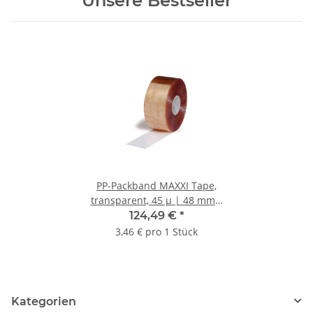
Unsere Bestseller
PP-Packband MAXXI Tape,
transparent, 45 µ | 48 mm x
200 lfm. | VE = 36 Stk.
124,49 €
*
3,46 € pro 1 Stück
Kategorien