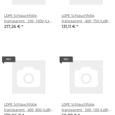
LDPE Schlauchfolie,
LDPE Schlauchfolie,
transparent , 330, 1000 (LxB),
transparent , 400, 750 (LxB),
50 �
50 �
217,26 €
*
131,11 €
*
NEU
NEU
LDPE Schlauchfolie,
LDPE Schlauchfolie,
transparent , 400, 800 (LxB),
transparent , 500, 100 (LxB),