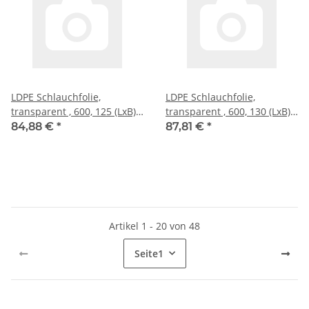
LDPE Schlauchfolie,
LDPE Schlauchfolie,
transparent , 600, 125 (LxB),
transparent , 600, 130 (LxB),
50 �
50 �
84,88 €
*
87,81 €
*
Artikel 1 - 20 von 48
Seite
1