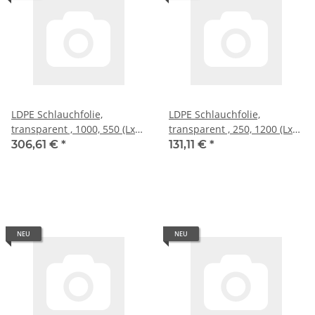
LDPE Schlauchfolie,
LDPE Schlauchfolie,
transparent , 1000, 550 (LxB),
transparent , 250, 1200 (LxB),
50 �
50 �
306,61 €
*
131,11 €
*
NEU
NEU