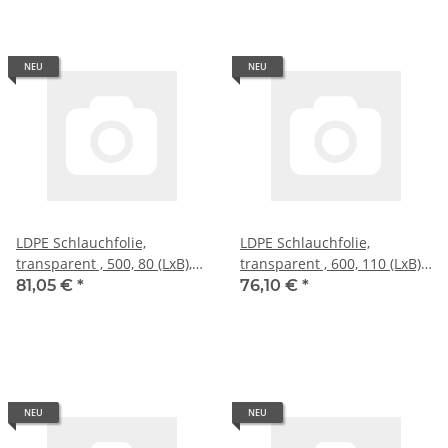
NEU
NEU
LDPE Schlauchfolie,
LDPE Schlauchfolie,
transparent , 500, 80 (LxB),
transparent , 600, 110 (LxB),
50 �
50 �
81,05 €
*
76,10 €
*
NEU
NEU