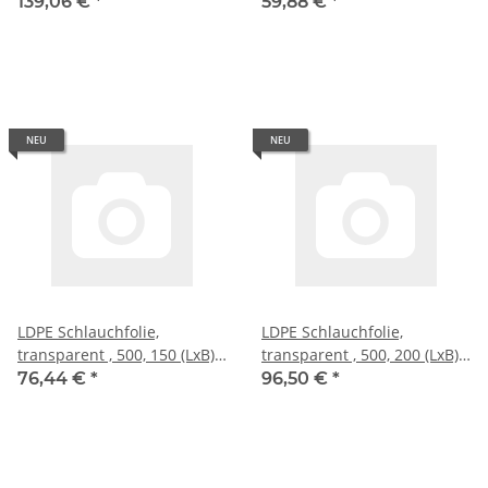
50 �
50 �
139,06 €
*
59,88 €
*
NEU
NEU
LDPE Schlauchfolie,
LDPE Schlauchfolie,
transparent , 500, 150 (LxB),
transparent , 500, 200 (LxB),
50 �
50 �
76,44 €
*
96,50 €
*