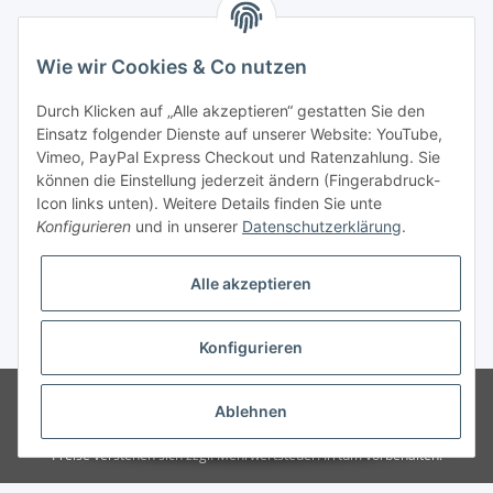
Wie wir Cookies & Co nutzen
Informationen
Durch Klicken auf „Alle akzeptieren“ gestatten Sie den
Einsatz folgender Dienste auf unserer Website: YouTube,
Gesetzliche Informationen
Vimeo, PayPal Express Checkout und Ratenzahlung. Sie
können die Einstellung jederzeit ändern (Fingerabdruck-
Icon links unten). Weitere Details finden Sie unte
Vertrag widerrufen
Konfigurieren
und in unserer
Datenschutzerklärung
.
Alle akzeptieren
* Alle Preise zzgl. gesetzlicher USt., zzgl.
Versand
Konfigurieren
© 2025 Verpackungsheld
Unser Webshop richtet sich an gewerbliche
Ablehnen
Kunden. Verkauf nur an Unternehmer, Gewerbetreibende, Freiberufler und
öffentliche Institutionen. Kein Verkauf an Verbraucher i.S.d. § 13 BGB alle
Preise verstehen sich zzgl. Mehrwertsteuer. Irrtum vorbehalten.