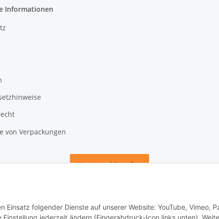
e Informationen
tz
m
setzhinweise
recht
 von Verpackungen
Vertrag widerrufen
den Einsatz folgender Dienste auf unserer Website: YouTube, Vimeo, P
instellung jederzeit ändern (Fingerabdruck-Icon links unten). Weit