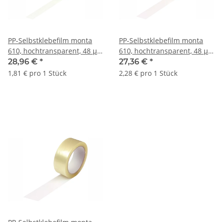
PP-Selbstklebefilm monta
PP-Selbstklebefilm monta
610, hochtransparent, 48 µ |
610, hochtransparent, 48 µ |
19 mm x 66 lfm. | VE = 16
25 mm x 66 lfm. | VE = 12
28,96 €
*
27,36 €
*
Stk.
Stk.
1,81 € pro 1 Stück
2,28 € pro 1 Stück