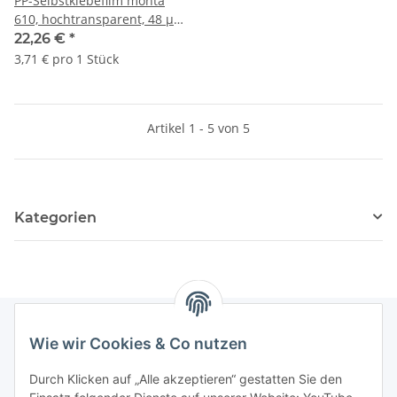
PP-Selbstklebefilm monta
610, hochtransparent, 48 µ |
38 mm x 66 lfm. | VE = 6 Stk.
22,26 €
*
3,71 € pro 1 Stück
Artikel 1 - 5 von 5
Kategorien
Wie wir Cookies & Co nutzen
Informationen
Durch Klicken auf „Alle akzeptieren“ gestatten Sie den