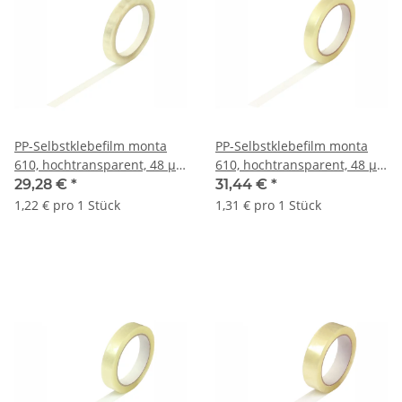
PP-Selbstklebefilm monta
PP-Selbstklebefilm monta
610, hochtransparent, 48 µ |
610, hochtransparent, 48 µ |
12 mm x 66 lfm. | VE = 24
15 mm x 66 lfm. | VE = 24
29,28 €
*
31,44 €
*
Stk.
Stk.
1,22 € pro 1 Stück
1,31 € pro 1 Stück