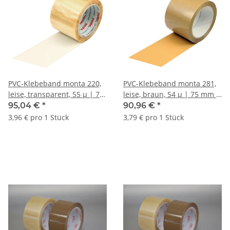
PVC-Klebeband monta 220,
PVC-Klebeband monta 281,
leise, transparent, 55 µ | 75
leise, braun, 54 µ | 75 mm x
mm x 66 lfm. | VE = 24 Stk.
66 lfm. | VE = 24 Stk.
95,04 €
*
90,96 €
*
3,96 € pro 1 Stück
3,79 € pro 1 Stück