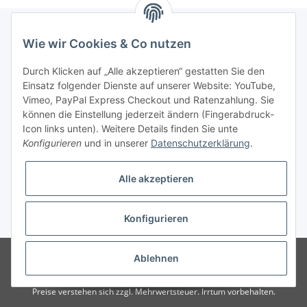
Wie wir Cookies & Co nutzen
Informationen
Durch Klicken auf „Alle akzeptieren“ gestatten Sie den
Einsatz folgender Dienste auf unserer Website: YouTube,
Gesetzliche Informationen
Vimeo, PayPal Express Checkout und Ratenzahlung. Sie
können die Einstellung jederzeit ändern (Fingerabdruck-
Icon links unten). Weitere Details finden Sie unte
Vertrag widerrufen
Konfigurieren
und in unserer
Datenschutzerklärung
.
Alle akzeptieren
Konfigurieren
* Alle Preise zzgl. gesetzlicher USt., zzgl.
Versand
© 2025 Verpackungsheld
Unser Webshop richtet sich an gewerbliche
Ablehnen
Kunden. Verkauf nur an Unternehmer, Gewerbetreibende, Freiberufler und
öffentliche Institutionen. Kein Verkauf an Verbraucher i.S.d. § 13 BGB alle
Preise verstehen sich zzgl. Mehrwertsteuer. Irrtum vorbehalten.