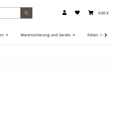
0,00 €
ien
Warensicherung und Geräte
Folien, Beutel u