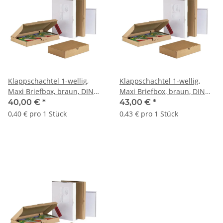
Klappschachtel 1-wellig,
Klappschachtel 1-wellig,
Maxi Briefbox, braun, DIN
Maxi Briefbox, braun, DIN
C5 | 250 x 180 x 43 mm (L x
C4 | 338 x 230 x 42 mm (L x
40,00 €
*
43,00 €
*
B x H) Innenmaß | VE = 100
B x H) Innenmaß | VE = 100
0,40 € pro 1 Stück
0,43 € pro 1 Stück
Stk.
Stk.