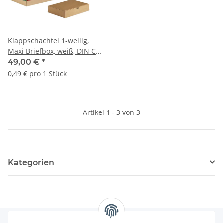
Klappschachtel 1-wellig,
Maxi Briefbox, weiß, DIN C4
| 338 x 230 x 42 mm (L x B x
49,00 €
*
H) Innenmaß | VE = 100 Stk.
0,49 € pro 1 Stück
Artikel 1 - 3 von 3
Kategorien