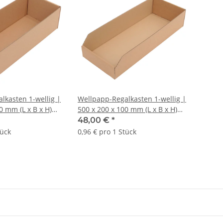
lkasten 1-wellig |
Wellpapp-Regalkasten 1-wellig |
0 mm (L x B x H)
500 x 200 x 100 mm (L x B x H)
 = 50 Stk.
Außenmaß | VE = 50 Stk.
48,00 €
*
tück
0,96 € pro 1 Stück