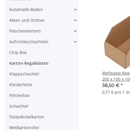
Automatik-Boden
Akten und Ordner
Flaschenkartons
Aufrichteschachteln
Chip-Box
Karton-Regalkästen
Wellpapp-Rega
Klappschachtel
200 x 100 x 10
Kleiderkiste
Außenmaß | VE
38,50 €
*
0,77 € pro 1 S
Polsterbox
Schachtel
Stülpdeckelkarton
Wellkartonriller