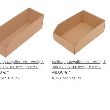
app-Regalkasten 1-wellig |
Wellpapp-Regalkasten 1-wellig |
100 x 100 mm (L x B x H)
300 x 200 x 100 mm (L x B x H)
maß | VE = 50 Stk.
Außenmaß | VE = 50 Stk.
0 €
*
48,00 €
*
 pro 1 Stück
0,96 € pro 1 Stück