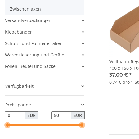
Zwischenlagen
Versandverpackungen
Klebebänder
Schutz- und Füllmaterialien
Warensicherung und Geräte
Wellpapp-Rega
Folien, Beutel und Säcke
400 x 150 x 10
Außenmaß | VE
37,00 €
*
0,74 € pro 1 S
Verfügbarkeit
Preisspanne
EUR
EUR