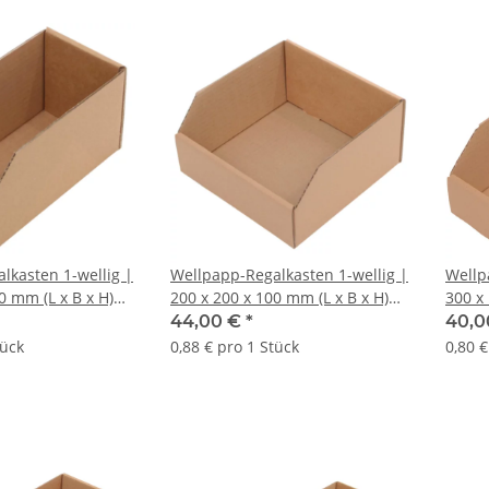
lkasten 1-wellig |
Wellpapp-Regalkasten 1-wellig |
Wellp
0 mm (L x B x H)
200 x 200 x 100 mm (L x B x H)
300 x 
 = 50 Stk.
Außenmaß | VE = 50 Stk.
Außen
44,00 €
*
40,0
tück
0,88 € pro 1 Stück
0,80 €