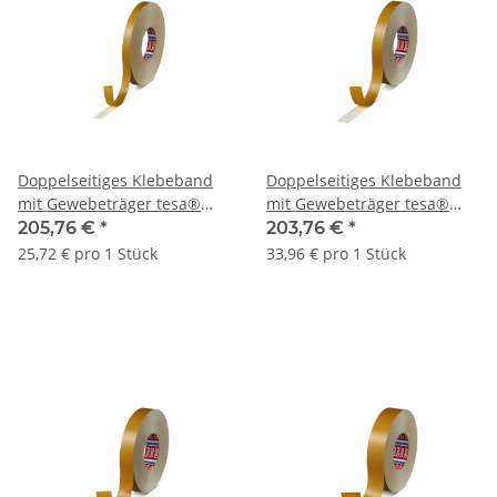
Doppelseitiges Klebeband
Doppelseitiges Klebeband
mit Gewebeträger tesa®
mit Gewebeträger tesa®
4964 | 19 mm x 50 lfm. | VE
4964 | 25 mm x 50 lfm. | VE
205,76 €
*
203,76 €
*
= 8 Stk.
= 6 Stk.
25,72 € pro 1 Stück
33,96 € pro 1 Stück