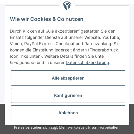
Wie wir Cookies & Co nutzen
Informationen
Durch Klicken auf „Alle akzeptieren“ gestatten Sie den
Einsatz folgender Dienste auf unserer Website: YouTube,
Gesetzliche Informationen
Vimeo, PayPal Express Checkout und Ratenzahlung. Sie
können die Einstellung jederzeit ändern (Fingerabdruck-
Icon links unten). Weitere Details finden Sie unte
Vertrag widerrufen
Konfigurieren
und in unserer
Datenschutzerklärung
.
Alle akzeptieren
Konfigurieren
* Alle Preise zzgl. gesetzlicher USt., zzgl.
Versand
© 2025 Verpackungsheld
Unser Webshop richtet sich an gewerbliche
Ablehnen
Kunden. Verkauf nur an Unternehmer, Gewerbetreibende, Freiberufler und
öffentliche Institutionen. Kein Verkauf an Verbraucher i.S.d. § 13 BGB alle
Preise verstehen sich zzgl. Mehrwertsteuer. Irrtum vorbehalten.