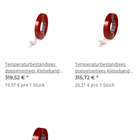
Temperaturbeständiges
Temperaturbeständiges
doppelseitiges Klebeband
doppelseitiges Klebeband
tesa® 4965, 205 μ | 19 mm x
tesa® 4965, 205 μ | 25 mm x
319,52 €
*
315,72 €
*
50 lfm. | VE = 16 Stk.
50 lfm. | VE = 12 Stk.
19,97 € pro 1 Stück
26,31 € pro 1 Stück