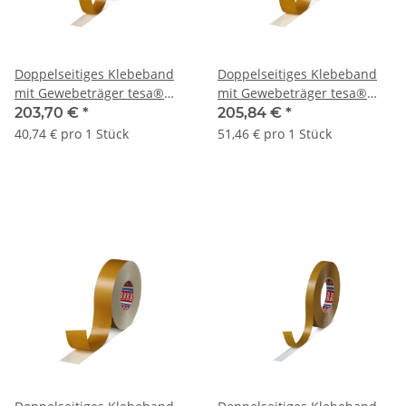
Doppelseitiges Klebeband
Doppelseitiges Klebeband
mit Gewebeträger tesa®
mit Gewebeträger tesa®
4964 | 30 mm x 50 lfm. | VE
4964 | 38 mm x 50 lfm. | VE
203,70 €
*
205,84 €
*
= 5 Stk.
= 4 Stk.
40,74 € pro 1 Stück
51,46 € pro 1 Stück