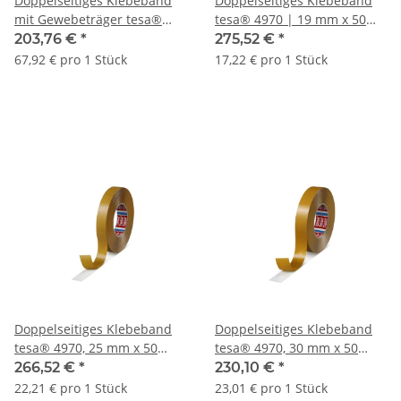
Doppelseitiges Klebeband
Doppelseitiges Klebeband
mit Gewebeträger tesa®
tesa® 4970 | 19 mm x 50
4964 | 50 mm x 50 lfm. | VE
lfm. | VE = 16 Stk.
203,76 €
*
275,52 €
*
= 3 Stk.
67,92 € pro 1 Stück
17,22 € pro 1 Stück
Doppelseitiges Klebeband
Doppelseitiges Klebeband
tesa® 4970, 25 mm x 50
tesa® 4970, 30 mm x 50
lfm., 225 µ | 25 mm x 50
lfm., 225 µ | 30 mm x 50
266,52 €
*
230,10 €
*
lfm. | VE = 12 Stk.
lfm. | VE = 10 Stk.
22,21 € pro 1 Stück
23,01 € pro 1 Stück