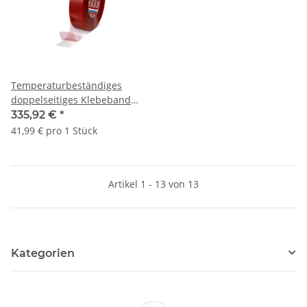
Temperaturbeständiges
doppelseitiges Klebeband
tesa® 4965, 205 μ | 38 mm x
335,92 €
*
50 lfm. | VE = 8 Stk.
41,99 € pro 1 Stück
Artikel 1 - 13 von 13
Kategorien