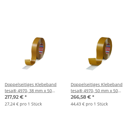
Doppelseitiges Klebeband
Doppelseitiges Klebeband
tesa® 4970, 38 mm x 50
tesa® 4970, 50 mm x 50
lfm., 225 µ | 38 mm x 50
lfm., 225 µ | 50 mm x 50
217,92 €
*
266,58 €
*
lfm. | VE = 8 Stk.
lfm. | VE = 6 Stk.
27,24 € pro 1 Stück
44,43 € pro 1 Stück