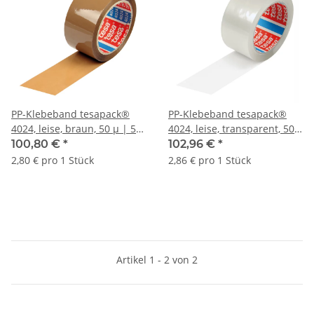
PP-Klebeband tesapack®
PP-Klebeband tesapack®
4024, leise, braun, 50 µ | 50
4024, leise, transparent, 50
mm x 66 lfm. | VE = 36 Stk.
µ | 50 mm x 66 lfm. | VE =
100,80 €
*
102,96 €
*
36 Stk.
2,80 € pro 1 Stück
2,86 € pro 1 Stück
Artikel 1 - 2 von 2