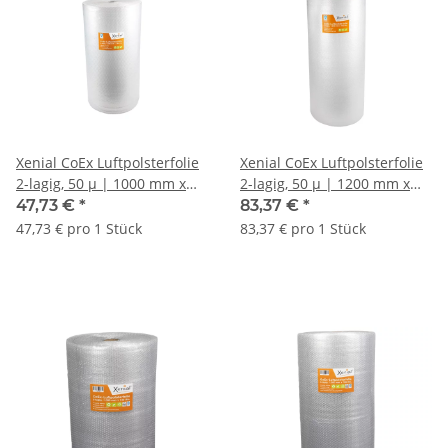
Xenial CoEx Luftpolsterfolie
Xenial CoEx Luftpolsterfolie
2-lagig, 50 µ | 1000 mm x
2-lagig, 50 µ | 1200 mm x
100 lfm. |
100 lfm. |
47,73 €
*
83,37 €
*
47,73 € pro 1 Stück
83,37 € pro 1 Stück