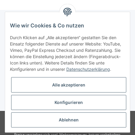
Wie wir Cookies & Co nutzen
Informationen
Durch Klicken auf „Alle akzeptieren“ gestatten Sie den
Einsatz folgender Dienste auf unserer Website: YouTube,
Gesetzliche Informationen
Vimeo, PayPal Express Checkout und Ratenzahlung. Sie
können die Einstellung jederzeit ändern (Fingerabdruck-
Icon links unten). Weitere Details finden Sie unte
Vertrag widerrufen
Konfigurieren
und in unserer
Datenschutzerklärung
.
Alle akzeptieren
Konfigurieren
* Alle Preise zzgl. gesetzlicher USt., zzgl.
Versand
© 2025 Verpackungsheld
Unser Webshop richtet sich an gewerbliche
Ablehnen
Kunden. Verkauf nur an Unternehmer, Gewerbetreibende, Freiberufler und
öffentliche Institutionen. Kein Verkauf an Verbraucher i.S.d. § 13 BGB alle
Preise verstehen sich zzgl. Mehrwertsteuer. Irrtum vorbehalten.