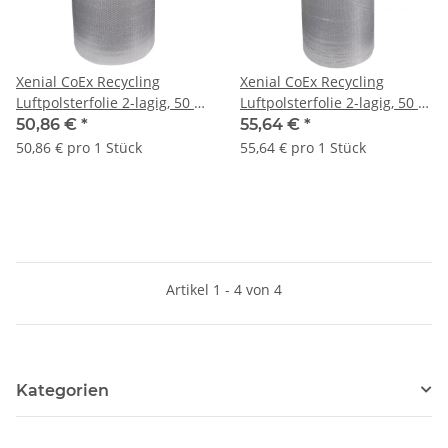
Xenial CoEx Recycling
Xenial CoEx Recycling
Luftpolsterfolie 2-lagig, 50 µ
Luftpolsterfolie 2-lagig, 50 µ
| 1000 mm x 100 lfm., grau
| 1200 mm x 100 lfm., grau
50,86 €
*
55,64 €
*
| VE =1 Stk.
| VE = 1 Stk.
50,86 € pro 1 Stück
55,64 € pro 1 Stück
Artikel 1 - 4 von 4
Kategorien