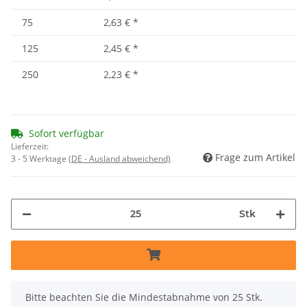
75
2,63 €
*
125
2,45 €
*
250
2,23 €
*
Sofort verfügbar
Lieferzeit:
Frage zum Artikel
3 - 5 Werktage
(DE - Ausland abweichend)
Stk
x
Bitte beachten Sie die Mindestabnahme von 25 Stk.