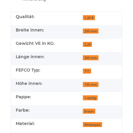
Qualität:
1.20 B
Breite innen:
250 mm
Gewicht VE in KG:
2,28
Länge innen:
350 mm
FEFCO Typ:
711
Höhe innen:
135 mm
Pappe:
1-wellig
Farbe:
braun
Material:
Wellpappe