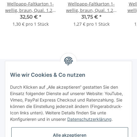
Wellpapp-Faltkarton 1-
Wellpapp-Faltkarton 1-
Wel
wellig, braun, Qual. 1.20,
wellig, braun, Qual. 1.20,
well
DIN C4 | 350 x 250 x 200
DIN C4 | 350 x 250 x 160
| 25
32,50 €
*
31,75 €
*
mm (L x B x H) Innenmaß
mm (L x B x H) Innenmaß
x B 
1,30 € pro 1 Stück
1,27 € pro 1 Stück
1
| VE = 25 Stk.
| VE = 25 Stk.
Wie wir Cookies & Co nutzen
Informationen
Durch Klicken auf „Alle akzeptieren“ gestatten Sie den
Einsatz folgender Dienste auf unserer Website: YouTube,
Gesetzliche Informationen
Vimeo, PayPal Express Checkout und Ratenzahlung. Sie
können die Einstellung jederzeit ändern (Fingerabdruck-
Icon links unten). Weitere Details finden Sie unte
Vertrag widerrufen
Konfigurieren
und in unserer
Datenschutzerklärung
.
Alle akzeptieren