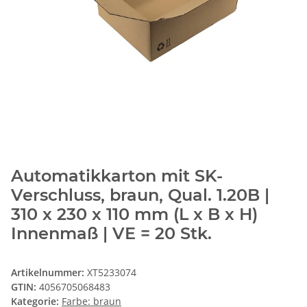
Automatikkarton mit SK-
Verschluss, braun, Qual. 1.20B |
310 x 230 x 110 mm (L x B x H)
Innenmaß | VE = 20 Stk.
Artikelnummer:
XT5233074
GTIN:
4056705068483
Kategorie:
Farbe: braun