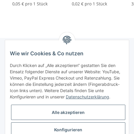
0,05 € pro 1 Stück
0,02 € pro 1 Stück
3
Wie wir Cookies & Co nutzen
Informationen
Durch Klicken auf „Alle akzeptieren“ gestatten Sie den
Einsatz folgender Dienste auf unserer Website: YouTube,
Gesetzliche Informationen
Vimeo, PayPal Express Checkout und Ratenzahlung. Sie
können die Einstellung jederzeit ändern (Fingerabdruck-
Icon links unten). Weitere Details finden Sie unte
Vertrag widerrufen
Konfigurieren
und in unserer
Datenschutzerklärung
.
Alle akzeptieren
Konfigurieren
* Alle Preise zzgl. gesetzlicher USt., zzgl.
Versand