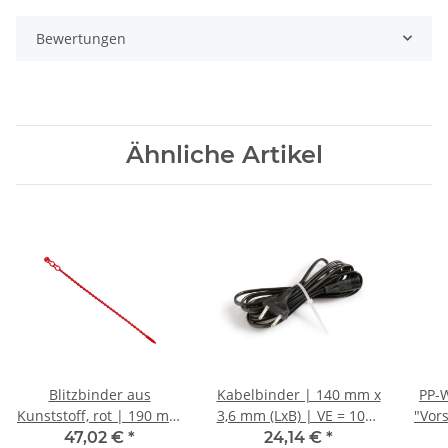
Bewertungen
Ähnliche Artikel
Blitzbinder aus
Kabelbinder | 140 mm x
PP-W
Kunststoff, rot | 190 mm
3,6 mm (LxB) | VE = 1000
"Vors
| VE = 1000 Stk.
Stk.
mm 
47,02 €
*
24,14 €
*