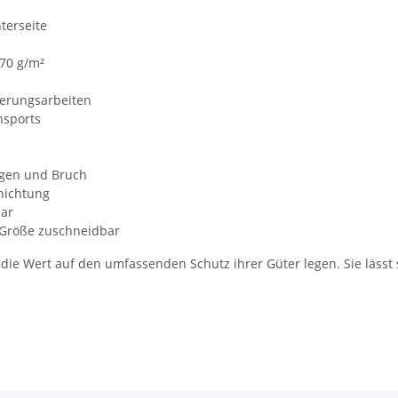
terseite
270 g/m²
ierungsarbeiten
nsports
ngen und Bruch
hichtung
bar
 Größe zuschneidbar
, die Wert auf den umfassenden Schutz ihrer Güter legen. Sie lässt