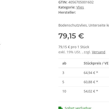
GTIN:
4056705001602
Kategorie:
Vlies
Hersteller:
Bodenschutzvlies, Unterseite k
79,15 €
79,15 € pro 1 Stück
exkl. 19% USt. , zzgl.
Versand
ab
Stückpreis / VE
3
64,94 €
*
5
60,88 €
*
10
54,02 €
*
Sofort verfügbar