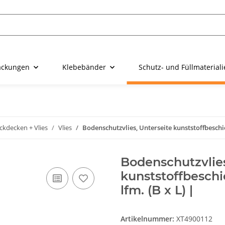
ackungen
Klebebänder
Schutz- und Füllmaterial
ckdecken + Vlies
Vlies
Bodenschutzvlies, Unterseite kunststoffbeschic
Bodenschutzvlies
kunststoffbeschi
lfm. (B x L) |
Artikelnummer:
XT4900112