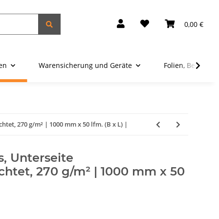
0,00 €
ien
Warensicherung und Geräte
Folien, Beutel u
htet, 270 g/m² | 1000 mm x 50 lfm. (B x L) |
, Unterseite
chtet, 270 g/m² | 1000 mm x 50