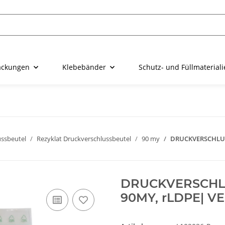
ackungen
Klebebänder
Schutz- und Füllmaterial
ussbeutel
Rezyklat Druckverschlussbeutel
90 my
DRUCKVERSCHLUSS
DRUCKVERSCHLU
90MY, rLDPE| VE 