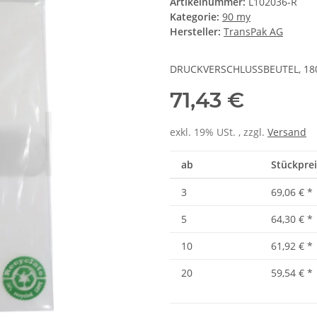
Artikelnummer:
L102036-R
Kategorie:
90 my
Hersteller:
TransPak AG
DRUCKVERSCHLUSSBEUTEL, 180X
71,43 €
exkl. 19% USt. , zzgl.
Versand
ab
Stückprei
3
69,06 €
*
5
64,30 €
*
10
61,92 €
*
20
59,54 €
*