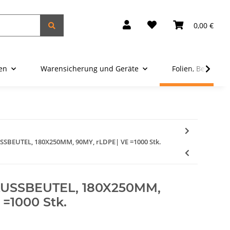
0,00 €
ien
Warensicherung und Geräte
Folien, Beutel u
BEUTEL, 180X250MM, 90MY, rLDPE| VE =1000 Stk.
SSBEUTEL, 180X250MM,
=1000 Stk.