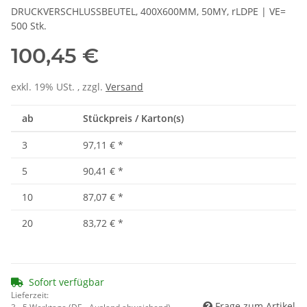
DRUCKVERSCHLUSSBEUTEL, 400X600MM, 50MY, rLDPE | VE=
500 Stk.
100,45 €
exkl. 19% USt. , zzgl.
Versand
ab
Stückpreis / Karton(s)
3
97,11 €
*
5
90,41 €
*
10
87,07 €
*
20
83,72 €
*
Sofort verfügbar
Lieferzeit:
Frage zum Artikel