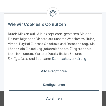
Wie wir Cookies & Co nutzen
Informationen
Durch Klicken auf „Alle akzeptieren“ gestatten Sie den
Einsatz folgender Dienste auf unserer Website: YouTube,
Gesetzliche Informationen
Vimeo, PayPal Express Checkout und Ratenzahlung. Sie
können die Einstellung jederzeit ändern (Fingerabdruck-
Icon links unten). Weitere Details finden Sie unte
Vertrag widerrufen
Konfigurieren
und in unserer
Datenschutzerklärung
.
Alle akzeptieren
Konfigurieren
* Alle Preise zzgl. gesetzlicher USt., zzgl.
Versand
© 2025 Verpackungsheld
Unser Webshop richtet sich an gewerbliche
Ablehnen
Kunden. Verkauf nur an Unternehmer, Gewerbetreibende, Freiberufler und
öffentliche Institutionen. Kein Verkauf an Verbraucher i.S.d. § 13 BGB alle