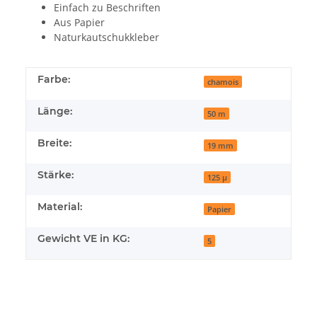
Einfach zu Beschriften
Aus Papier
Naturkautschukkleber
Farbe:
chamois
Länge:
50 m
Breite:
19 mm
Stärke:
125 µ
Material:
Papier
Gewicht VE in KG:
5