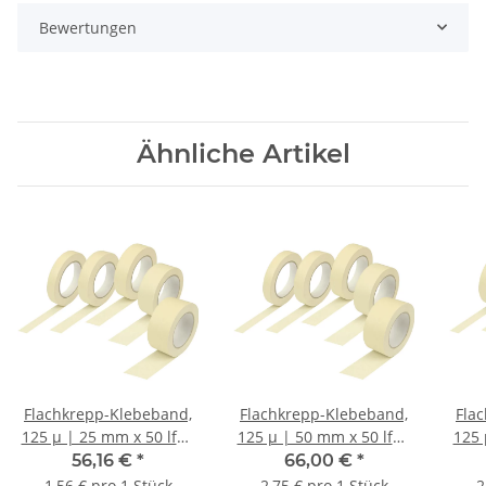
Bewertungen
Ähnliche Artikel
Flachkrepp-Klebeband,
Flachkrepp-Klebeband,
Fla
125 µ | 25 mm x 50 lfm.
125 µ | 50 mm x 50 lfm.
125 
| VE = 36 Stk.
| VE = 18 Stk.
56,16 €
*
66,00 €
*
1,56 € pro 1 Stück
2,75 € pro 1 Stück
2