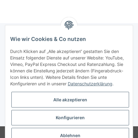
Wie wir Cookies & Co nutzen
Informationen
Durch Klicken auf „Alle akzeptieren“ gestatten Sie den
Einsatz folgender Dienste auf unserer Website: YouTube,
Gesetzliche Informationen
Vimeo, PayPal Express Checkout und Ratenzahlung. Sie
können die Einstellung jederzeit ändern (Fingerabdruck-
Icon links unten). Weitere Details finden Sie unte
Vertrag widerrufen
Konfigurieren
und in unserer
Datenschutzerklärung
.
Alle akzeptieren
Konfigurieren
* Alle Preise zzgl. gesetzlicher USt., zzgl.
Versand
© 2025 Verpackungsheld
Unser Webshop richtet sich an gewerbliche
Ablehnen