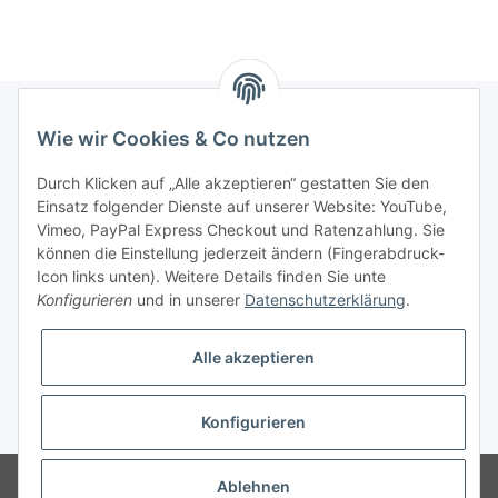
Wie wir Cookies & Co nutzen
Informationen
Durch Klicken auf „Alle akzeptieren“ gestatten Sie den
Einsatz folgender Dienste auf unserer Website: YouTube,
Gesetzliche Informationen
Vimeo, PayPal Express Checkout und Ratenzahlung. Sie
können die Einstellung jederzeit ändern (Fingerabdruck-
Icon links unten). Weitere Details finden Sie unte
Vertrag widerrufen
Konfigurieren
und in unserer
Datenschutzerklärung
.
Alle akzeptieren
Konfigurieren
* Alle Preise zzgl. gesetzlicher USt., zzgl.
Versand
© 2025 Verpackungsheld
Unser Webshop richtet sich an gewerbliche
Ablehnen