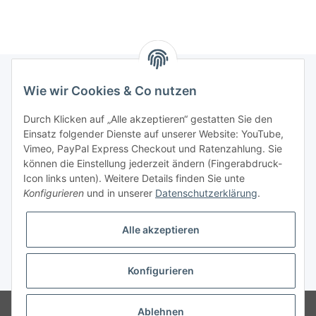
Wie wir Cookies & Co nutzen
Informationen
Durch Klicken auf „Alle akzeptieren“ gestatten Sie den
Einsatz folgender Dienste auf unserer Website: YouTube,
Gesetzliche Informationen
Vimeo, PayPal Express Checkout und Ratenzahlung. Sie
können die Einstellung jederzeit ändern (Fingerabdruck-
Icon links unten). Weitere Details finden Sie unte
Vertrag widerrufen
Konfigurieren
und in unserer
Datenschutzerklärung
.
Alle akzeptieren
Konfigurieren
* Alle Preise zzgl. gesetzlicher USt., zzgl.
Versand
© 2025 Verpackungsheld
Unser Webshop richtet sich an gewerbliche
Ablehnen