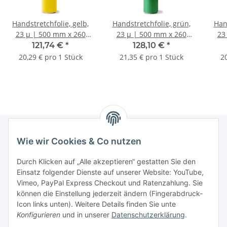
Handstretchfolie, gelb,
Handstretchfolie, grün,
Hand
23 µ | 500 mm x 260
23 µ | 500 mm x 260
23
lfm. | VE = 6 Stk.
lfm. | VE = 6 Stk.
121,74 €
*
128,10 €
*
20,29 € pro 1 Stück
21,35 € pro 1 Stück
20
Wie wir Cookies & Co nutzen
Informationen
Durch Klicken auf „Alle akzeptieren“ gestatten Sie den
Einsatz folgender Dienste auf unserer Website: YouTube,
Gesetzliche Informationen
Vimeo, PayPal Express Checkout und Ratenzahlung. Sie
können die Einstellung jederzeit ändern (Fingerabdruck-
Icon links unten). Weitere Details finden Sie unte
Vertrag widerrufen
Konfigurieren
und in unserer
Datenschutzerklärung
.