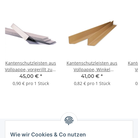
Kantenschutzleisten aus
Kantenschutzleisten aus
Kant
Vollpappe, vorgerillt zum
Vollpappe, Winkel
V
Knicken | 900 x 50 x 50
vorgefertigt | 1100 x 50
vorg
45,00 €
*
41,00 €
*
mm - 3 mm (L x B x H -
x 50 mm - 3 mm (L x B x
50 m
0,90 € pro 1 Stück
0,82 € pro 1 Stück
0
Stärke) | VE = 50 Stk.
H - Stärke) | VE = 50 Stk.
- S
Wie wir Cookies & Co nutzen