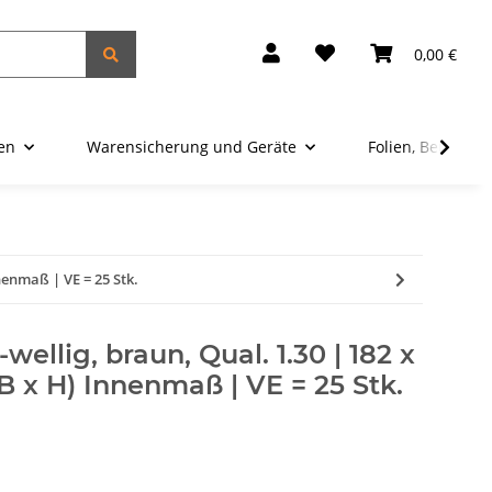
0,00 €
ien
Warensicherung und Geräte
Folien, Beutel u
nenmaß | VE = 25 Stk.
wellig, braun, Qual. 1.30 | 182 x
B x H) Innenmaß | VE = 25 Stk.