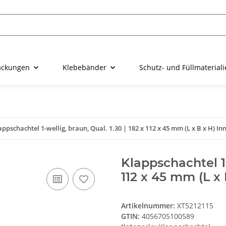
ackungen
Klebebänder
Schutz- und Füllmaterial
appschachtel 1-wellig, braun, Qual. 1.30 | 182 x 112 x 45 mm (L x B x H) In
Klappschachtel 1-
112 x 45 mm (L x 
Artikelnummer:
XT5212115
GTIN:
4056705100589