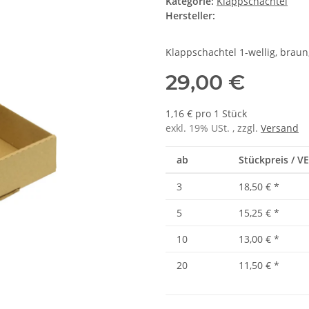
Kategorie:
Klappschachtel
Hersteller:
Klappschachtel 1-wellig, braun
29,00 €
1,16 € pro 1 Stück
exkl. 19% USt. , zzgl.
Versand
ab
Stückpreis / VE
3
18,50 €
*
5
15,25 €
*
10
13,00 €
*
20
11,50 €
*