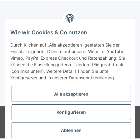
Informationen
Wie wir Cookies & Co nutzen
Gesetzliche Informationen
Durch Klicken auf „Alle akzeptieren“ gestatten Sie den
Einsatz folgender Dienste auf unserer Website: YouTube,
Vimeo, PayPal Express Checkout und Ratenzahlung. Sie
Vertrag widerrufen
können die Einstellung jederzeit ändern (Fingerabdruck-
Icon links unten). Weitere Details finden Sie unte
Konfigurieren
und in unserer
Datenschutzerklärung
.
Alle akzeptieren
* Alle Preise zzgl. gesetzlicher USt., zzgl.
Versand
Konfigurieren
© 2025 Verpackungsheld
Unser Webshop richtet sich an gewerbliche
Kunden. Verkauf nur an Unternehmer, Gewerbetreibende, Freiberufler und
öffentliche Institutionen. Kein Verkauf an Verbraucher i.S.d. § 13 BGB alle
Ablehnen
Preise verstehen sich zzgl. Mehrwertsteuer. Irrtum vorbehalten.