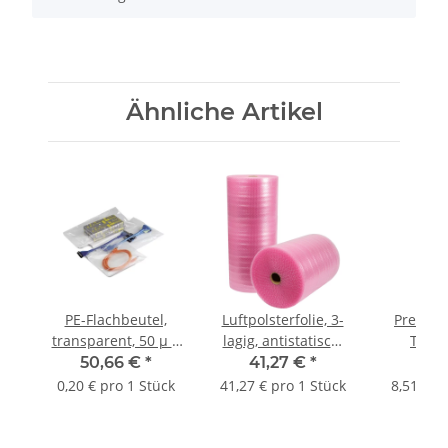
Ähnliche Artikel
PE-Flachbeutel,
Luftpolsterfolie, 3-
Pressho
transparent, 50 µ |
lagig, antistatisch,
Typ F
600 x 800 mm
100 µ | 600 mm x
Euromaß
50,66 €
*
41,27 €
*
51,
(Offene Seite x L) |
50 lfm. |
600 x 120
0,20 € pro 1 Stück
41,27 € pro 1 Stück
8,51 € p
VE = 250 Stk.
x H), dyn
500 kg | 