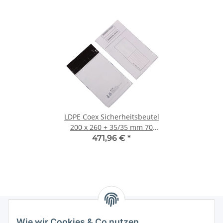
LDPE Coex Sicherheitsbeutel
200 x 260 + 35/35 mm 70
my, 500 Stk/Krt
471,96 €
*
Wie wir Cookies & Co nutzen