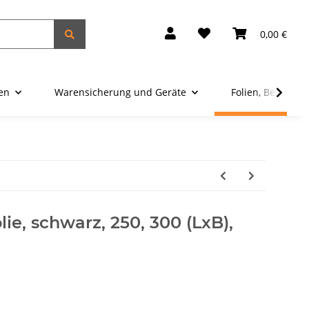
0,00 €
ien
Warensicherung und Geräte
Folien, Beutel u
ie, schwarz, 250, 300 (LxB),