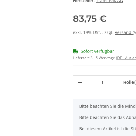
Hersteller:
Trans-Pak AG
83,75 €
exkl. 19% USt. , zzgl.
Versand
(
Sofort verfügbar
Lieferzeit:
3 - 5 Werktage
(DE - Ausla
Rolle(
x
Bitte beachten Sie die Min
Bitte beachten Sie das Abna
Bei diesem Artikel ist die Stü