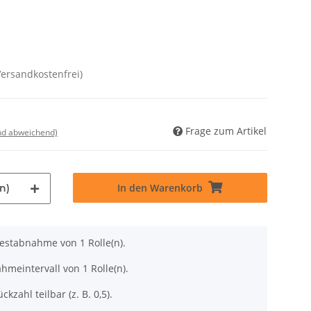
Versandkostenfrei)
Frage zum Artikel
nd abweichend)
In den Warenkorb
n)
destabnahme von 1 Rolle(n).
hmeintervall von 1 Rolle(n).
ckzahl teilbar (z. B. 0,5).