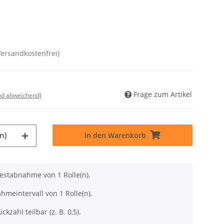
Versandkostenfrei)
Frage zum Artikel
nd abweichend)
In den Warenkorb
n)
destabnahme von 1 Rolle(n).
hmeintervall von 1 Rolle(n).
ckzahl teilbar (z. B. 0,5).