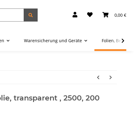
0,00 €
ien
Warensicherung und Geräte
Folien, Beutel u
ie, transparent , 2500, 200