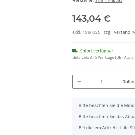
Hersteller:
Trans-Pak AG
143,04 €
exkl. 19% USt. , zzgl.
Versand
(
Sofort verfügbar
Lieferzeit:
3 - 5 Werktage
(DE - Ausla
Rolle(
x
Bitte beachten Sie die Min
Bitte beachten Sie das Abna
Bei diesem Artikel ist die Stü