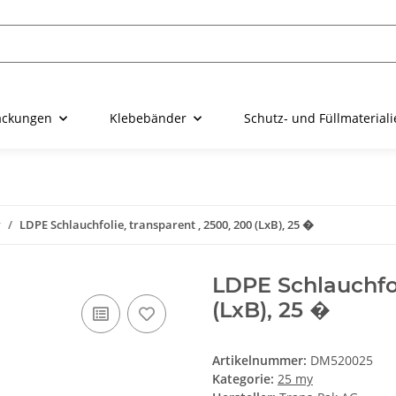
ackungen
Klebebänder
Schutz- und Füllmaterial
y
LDPE Schlauchfolie, transparent , 2500, 200 (LxB), 25 �
LDPE Schlauchfol
(LxB), 25 �
Artikelnummer:
DM520025
Kategorie:
25 my