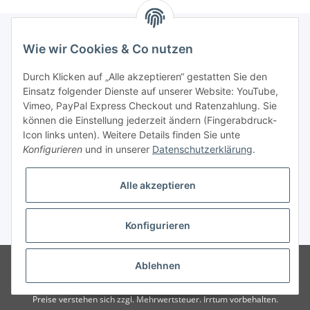
Wie wir Cookies & Co nutzen
Informationen
Durch Klicken auf „Alle akzeptieren“ gestatten Sie den
Einsatz folgender Dienste auf unserer Website: YouTube,
Gesetzliche Informationen
Vimeo, PayPal Express Checkout und Ratenzahlung. Sie
können die Einstellung jederzeit ändern (Fingerabdruck-
Icon links unten). Weitere Details finden Sie unte
Vertrag widerrufen
Konfigurieren
und in unserer
Datenschutzerklärung
.
Alle akzeptieren
Konfigurieren
* Alle Preise zzgl. gesetzlicher USt., zzgl.
Versand
© 2025 Verpackungsheld
Unser Webshop richtet sich an gewerbliche
Ablehnen
Kunden. Verkauf nur an Unternehmer, Gewerbetreibende, Freiberufler und
öffentliche Institutionen. Kein Verkauf an Verbraucher i.S.d. § 13 BGB alle
Preise verstehen sich zzgl. Mehrwertsteuer. Irrtum vorbehalten.