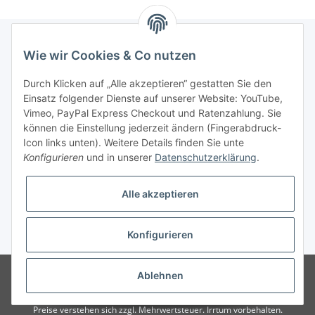
Wie wir Cookies & Co nutzen
Informationen
Durch Klicken auf „Alle akzeptieren“ gestatten Sie den
Einsatz folgender Dienste auf unserer Website: YouTube,
Gesetzliche Informationen
Vimeo, PayPal Express Checkout und Ratenzahlung. Sie
können die Einstellung jederzeit ändern (Fingerabdruck-
Icon links unten). Weitere Details finden Sie unte
Vertrag widerrufen
Konfigurieren
und in unserer
Datenschutzerklärung
.
Alle akzeptieren
Konfigurieren
* Alle Preise zzgl. gesetzlicher USt., zzgl.
Versand
© 2025 Verpackungsheld
Unser Webshop richtet sich an gewerbliche
Ablehnen
Kunden. Verkauf nur an Unternehmer, Gewerbetreibende, Freiberufler und
öffentliche Institutionen. Kein Verkauf an Verbraucher i.S.d. § 13 BGB alle
Preise verstehen sich zzgl. Mehrwertsteuer. Irrtum vorbehalten.