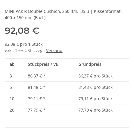
MINI PAK'R Double Cushion, 250 lfm., 35 µ | Kissenformat:
400 x 150 mm (B x L)
92,08 €
92,08 € pro 1 Stück
exkl. 19% USt. , zzgl.
Versand
ab
Stückpreis / VE
Grundpreis
3
86,37 €
*
86,37 € pro Stück
5
81,48 €
*
81,48 € pro Stück
10
79,11 €
*
79,11 € pro Stück
20
77,79 €
*
77,79 € pro Stück