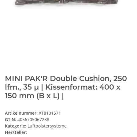
MINI PAK'R Double Cushion, 250
lfm., 35 µ | Kissenformat: 400 x
150 mm (B x L) |
Artikelnummer:
XT8101571
GTIN:
4056705067288
Kategorie:
Luftpolstersysteme
Hersteller: