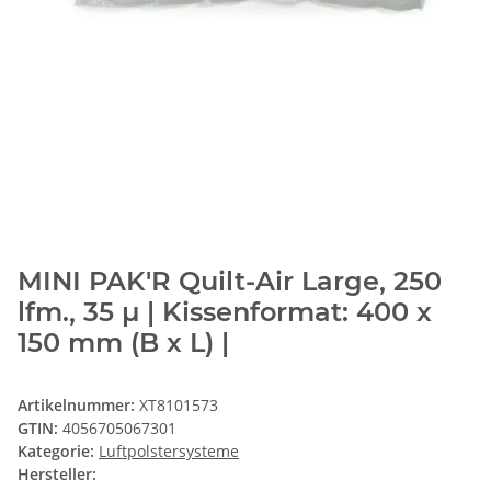
MINI PAK'R Quilt-Air Large, 250
lfm., 35 µ | Kissenformat: 400 x
150 mm (B x L) |
Artikelnummer:
XT8101573
GTIN:
4056705067301
Kategorie:
Luftpolstersysteme
Hersteller: