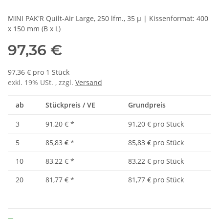
MINI PAK'R Quilt-Air Large, 250 lfm., 35 µ | Kissenformat: 400
x 150 mm (B x L)
97,36 €
97,36 € pro 1 Stück
exkl. 19% USt. , zzgl.
Versand
ab
Stückpreis / VE
Grundpreis
3
91,20 €
*
91,20 € pro Stück
5
85,83 €
*
85,83 € pro Stück
10
83,22 €
*
83,22 € pro Stück
20
81,77 €
*
81,77 € pro Stück