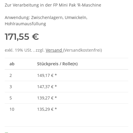
Zur Verarbeitung in der FP Mini Pak 'R-Maschine
Anwendung: Zwischenlagern, Umwickeln,
Hohlraumausfüllung
171,55 €
exkl. 19% USt. , zzgl.
Versand
(Versandkostenfrei)
ab
Stückpreis / Rolle(n)
2
149,17 €
*
3
147,37 €
*
5
139,27 €
*
10
135,29 €
*