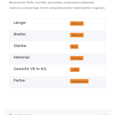
Weichmacher-Stoffe, noch Blei, Quecksilber, polybromierte Biphenyle,
Cadmium, sechswertiges Chrom und polybromierter Diphenylether eingesetzt.
Länge:
250 mm
Breite:
180 mm
Stärke:
50 µ
Material:
PE-Folie
Gewicht VE in KG:
1,584
Farbe:
transparent