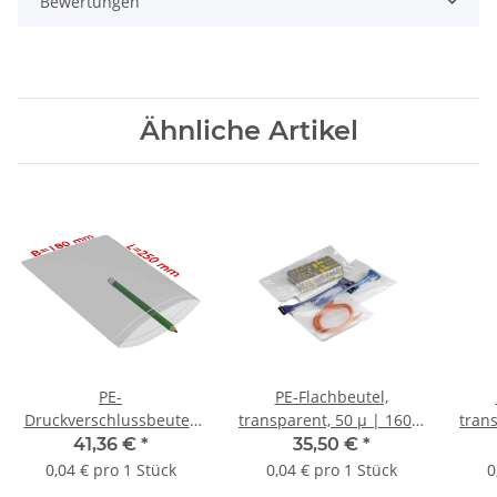
Bewertungen
Ähnliche Artikel
PE-
PE-Flachbeutel,
Druckverschlussbeutel,
transparent, 50 µ | 160 x
trans
transparent, 50 µ | 180 x
250 mm (Offene Seite x
300 
41,36 €
*
35,50 €
*
250 mm (Offene Seite x
L) | VE = 1000 Stk.
L
0,04 € pro 1 Stück
0,04 € pro 1 Stück
0
L) | VE = 1000 Stk.