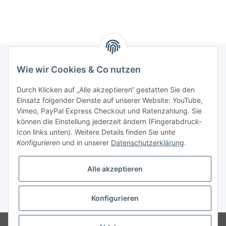
Wie wir Cookies & Co nutzen
Informationen
Durch Klicken auf „Alle akzeptieren“ gestatten Sie den
Einsatz folgender Dienste auf unserer Website: YouTube,
Gesetzliche Informationen
Vimeo, PayPal Express Checkout und Ratenzahlung. Sie
können die Einstellung jederzeit ändern (Fingerabdruck-
Icon links unten). Weitere Details finden Sie unte
Vertrag widerrufen
Konfigurieren
und in unserer
Datenschutzerklärung
.
Alle akzeptieren
Konfigurieren
* Alle Preise zzgl. gesetzlicher USt., zzgl.
Versand
© 2025 Verpackungsheld
Unser Webshop richtet sich an gewerbliche