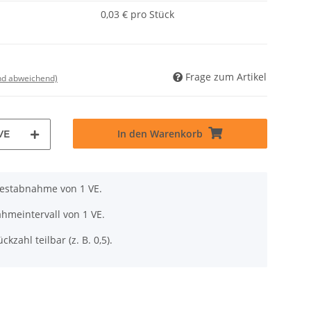
0,03 € pro Stück
Frage zum Artikel
nd abweichend)
In den Warenkorb
VE
destabnahme von 1 VE.
hmeintervall von 1 VE.
ckzahl teilbar (z. B. 0,5).