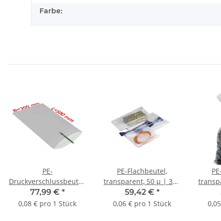
Farbe:
PE-
PE-Flachbeutel,
PE
Druckverschlussbeutel,
transparent, 50 µ | 300
transp
transparent, 50 µ | 300
x 500 mm (Offene Seite
x 500 
77,99 €
*
59,42 €
*
x 500 mm (Offene Seite
x L) | VE = 1000 Stk.
x L) 
0,08 € pro 1 Stück
0,06 € pro 1 Stück
0,05
x L) | VE = 1000 Stk.