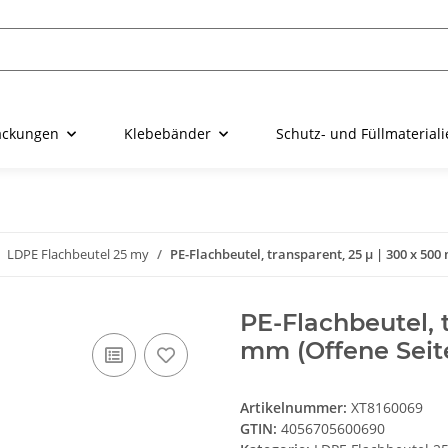
ackungen
Klebebänder
Schutz- und Füllmaterial
LDPE Flachbeutel 25 my
PE-Flachbeutel, transparent, 25 µ | 300 x 500 
PE-Flachbeutel, t
mm (Offene Seite 
Artikelnummer:
XT8160069
GTIN:
4056705600690