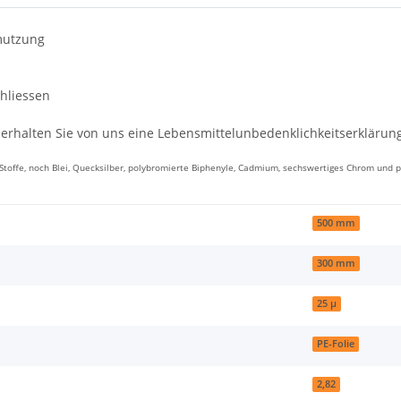
mutzung
hliessen
 erhalten Sie von uns eine Lebensmittelunbedenklichkeitserklärun
ffe, noch Blei, Quecksilber, polybromierte Biphenyle, Cadmium, sechswertiges Chrom und po
500 mm
300 mm
25 µ
PE-Folie
2,82