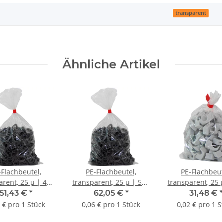
transparent
Ähnliche Artikel
-Flachbeutel,
PE-Flachbeutel,
PE-Flachbeut
arent, 25 µ | 400
transparent, 25 µ | 500
transparent, 25 
mm (Offene Seite
x 600 mm (Offene Seite
x 180 mm (Offen
51,43 €
*
62,05 €
*
31,48 €
| VE = 1000 Stk.
x L) | VE = 1000 Stk.
x L) | VE = 200
 € pro 1 Stück
0,06 € pro 1 Stück
0,02 € pro 1 