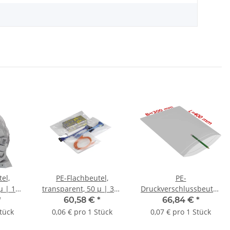
el,
PE-Flachbeutel,
PE-
µ | 120
transparent, 50 µ | 300
Druckverschlussbeutel,
e Seite
x 470 mm (Offene Seite
transparent, 50 µ | 300
*
60,58 €
*
66,84 €
*
0 Stk.
x L) | VE = 1000 Stk.
x 400 mm (Offene Seite
Stück
0,06 € pro 1 Stück
0,07 € pro 1 Stück
x L) | VE = 1000 Stk.