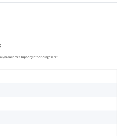
g
lybromierter Diphenylether eingesetzt.