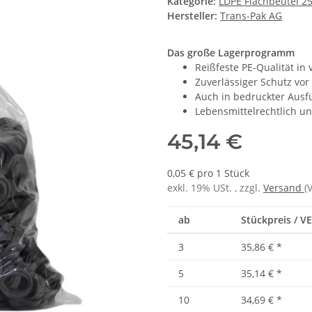
Kategorie:
LDPE Flachbeutel 2
Hersteller:
Trans-Pak AG
Das große Lagerprogramm
Reißfeste PE-Qualität in 
Zuverlässiger Schutz vo
Auch in bedruckter Ausf
Lebensmittelrechtlich u
45,14 €
0,05 € pro 1 Stück
exkl. 19% USt. , zzgl.
Versand
(
ab
Stückpreis / VE
3
35,86 €
*
5
35,14 €
*
10
34,69 €
*