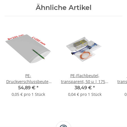
Ähnliche Artikel
PE-
PE-Flachbeutel,
Druckverschlussbeutel,
transparent, 50 µ | 175 x
trans
transparent, 50 µ | 250 x
300 mm (Offene Seite x
300 
54,89 €
*
38,49 €
*
350 mm (Offene Seite x
L) | VE = 1000 Stk.
L
0,05 € pro 1 Stück
0,04 € pro 1 Stück
0
L) | VE = 1000 Stk.