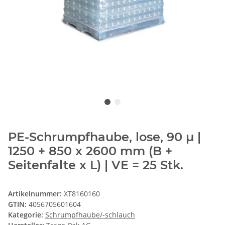
PE-Schrumpfhaube, lose, 90 µ |
1250 + 850 x 2600 mm (B +
Seitenfalte x L) | VE = 25 Stk.
Artikelnummer:
XT8160160
GTIN:
4056705601604
Kategorie:
Schrumpfhaube/-schlauch