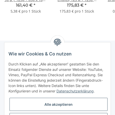
mm (B + Seitenfalte x L)
850 mm x 100 lfm. (B +
trans
161,40 €
*
175,83 €
*
| VE = 30 Stk.
Seitenfalte x L) |
170 
5,38 € pro 1 Stück
175,83 € pro 1 Stück
0
L
Wie wir Cookies & Co nutzen
Informationen
Durch Klicken auf „Alle akzeptieren“ gestatten Sie den
Einsatz folgender Dienste auf unserer Website: YouTube,
Gesetzliche Informationen
Vimeo, PayPal Express Checkout und Ratenzahlung. Sie
können die Einstellung jederzeit ändern (Fingerabdruck-
Icon links unten). Weitere Details finden Sie unte
Vertrag widerrufen
Konfigurieren
und in unserer
Datenschutzerklärung
.
Alle akzeptieren