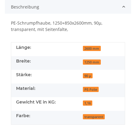
Beschreibung
PE-Schrumpfhaube, 1250+850x2600mm, 90µ,
transparent, mit Seitenfalte,
Länge:
2600 mm
Breite:
1250 mm
Stärke:
90 µ
Material:
PE-Folie
Gewicht VE in KG:
1,16
Farbe:
transparent