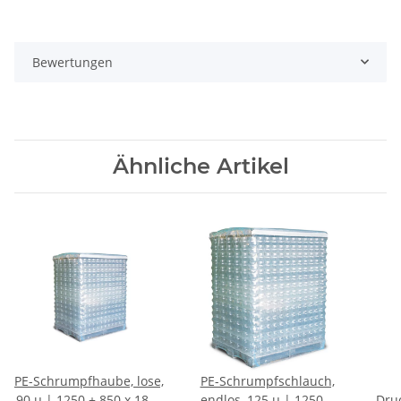
Bewertungen
Ähnliche Artikel
PE-Schrumpfhaube, lose,
PE-Schrumpfschlauch,
90 µ | 1250 + 850 x 1800
endlos, 125 µ | 1250 +
Druc