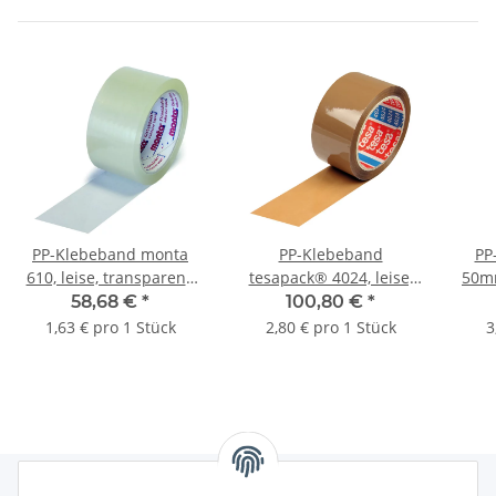
PP-Klebeband monta
PP-Klebeband
PP
610, leise, transparent,
tesapack® 4024, leise,
50mm
48 µ | 50 mm x 66 lfm. |
braun, 50 µ | 50 mm x
58,68 €
*
100,80 €
*
VE = 36 Stk.
66 lfm. | VE = 36 Stk.
Acry
1,63 € pro 1 Stück
2,80 € pro 1 Stück
3