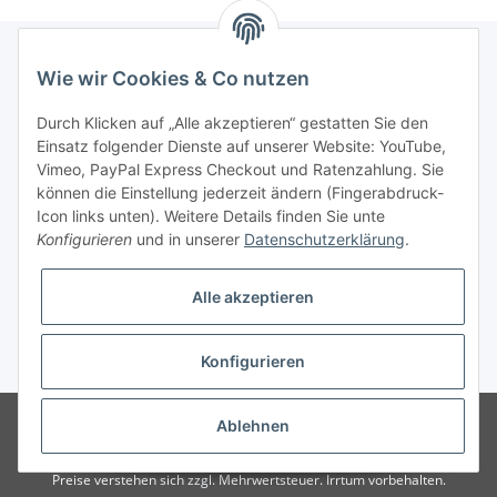
Wie wir Cookies & Co nutzen
Informationen
Durch Klicken auf „Alle akzeptieren“ gestatten Sie den
Einsatz folgender Dienste auf unserer Website: YouTube,
Gesetzliche Informationen
Vimeo, PayPal Express Checkout und Ratenzahlung. Sie
können die Einstellung jederzeit ändern (Fingerabdruck-
Icon links unten). Weitere Details finden Sie unte
Vertrag widerrufen
Konfigurieren
und in unserer
Datenschutzerklärung
.
Alle akzeptieren
Konfigurieren
* Alle Preise zzgl. gesetzlicher USt., zzgl.
Versand
© 2025 Verpackungsheld
Unser Webshop richtet sich an gewerbliche
Ablehnen
Kunden. Verkauf nur an Unternehmer, Gewerbetreibende, Freiberufler und
öffentliche Institutionen. Kein Verkauf an Verbraucher i.S.d. § 13 BGB alle
Preise verstehen sich zzgl. Mehrwertsteuer. Irrtum vorbehalten.