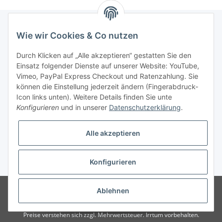
Wie wir Cookies & Co nutzen
Informationen
Durch Klicken auf „Alle akzeptieren“ gestatten Sie den
Einsatz folgender Dienste auf unserer Website: YouTube,
Gesetzliche Informationen
Vimeo, PayPal Express Checkout und Ratenzahlung. Sie
können die Einstellung jederzeit ändern (Fingerabdruck-
Icon links unten). Weitere Details finden Sie unte
Vertrag widerrufen
Konfigurieren
und in unserer
Datenschutzerklärung
.
Alle akzeptieren
Konfigurieren
* Alle Preise zzgl. gesetzlicher USt., zzgl.
Versand
© 2025 Verpackungsheld
Unser Webshop richtet sich an gewerbliche
Ablehnen
Kunden. Verkauf nur an Unternehmer, Gewerbetreibende, Freiberufler und
öffentliche Institutionen. Kein Verkauf an Verbraucher i.S.d. § 13 BGB alle
Preise verstehen sich zzgl. Mehrwertsteuer. Irrtum vorbehalten.