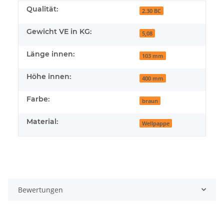
Qualität:
2.30 BC
Gewicht VE in KG:
5,08
Länge innen:
103 mm
Höhe innen:
400 mm
Farbe:
braun
Material:
Wellpappe
Bewertungen