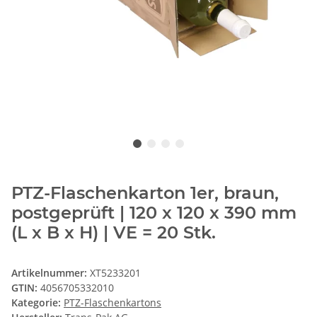
PTZ-Flaschenkarton 1er, braun,
postgeprüft | 120 x 120 x 390 mm
(L x B x H) | VE = 20 Stk.
Artikelnummer:
XT5233201
GTIN:
4056705332010
Kategorie:
PTZ-Flaschenkartons