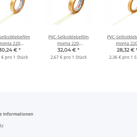
Selbstklebefilm
PVC-Selbstklebefilm
PVC-Selbstkleb
monta 220,
monta 220,
monta 220
arent, 54 µ | 19
transparent, 54 µ | 25
transparent, 54
30,24 €
*
32,04 €
*
28,32 €
6 lfm. | VE = 12
mm x 66 lfm. | VE = 12
mm x 66 lfm. | 
 € pro 1 Stück
2,67 € pro 1 Stück
2,36 € pro 1 
Stk.
Stk.
Stk.
e Informationen
tz