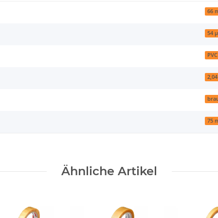
66 
54 
PVC
2,04
bra
75
Ähnliche Artikel