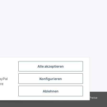
Alle akzeptieren
ayPal
Konfigurieren
ere
Ablehnen
e Institutionen. Kein Verkauf an Verbraucher i.S.d. § 13 BGB alle Preise