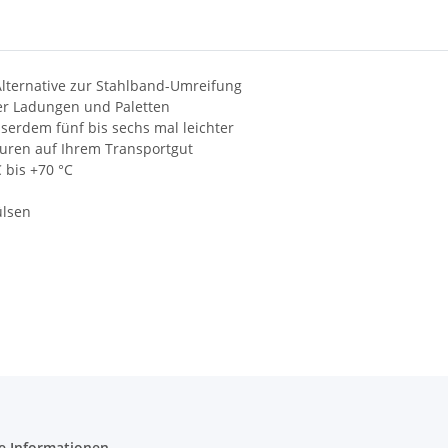
Alternative zur Stahlband-Umreifung
er Ladungen und Paletten
serdem fünf bis sechs mal leichter
puren auf Ihrem Transportgut
 bis +70 °C
ülsen
e Informationen