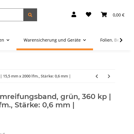
0,00 €
ien
Warensicherung und Geräte
Folien, Beutel u
 15,5 mm x 2000 lfm., Stärke: 0,6 mm |
mreifungsband, grün, 360 kp |
fm., Stärke: 0,6 mm |