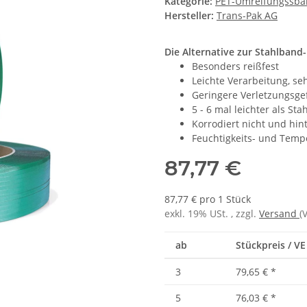
Kategorie:
PET-Umreifungssb
Hersteller:
Trans-Pak AG
Die Alternative zur Stahlband
Besonders reißfest
Leichte Verarbeitung, seh
Geringere Verletzungsgef
5 - 6 mal leichter als St
Korrodiert nicht und hin
Feuchtigkeits- und Tempe
87,77 €
87,77 € pro 1 Stück
exkl. 19% USt. , zzgl.
Versand
(
ab
Stückpreis / VE
3
79,65 €
*
5
76,03 €
*