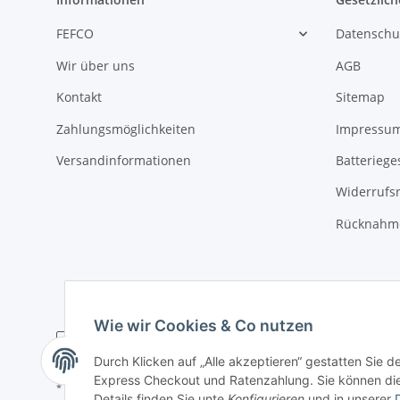
FEFCO
Datenschu
Wir über uns
AGB
Kontakt
Sitemap
Zahlungsmöglichkeiten
Impressu
Versandinformationen
Batteriege
Widerrufs
Rücknahme
Wie wir Cookies & Co nutzen
Durch Klicken auf „Alle akzeptieren“ gestatten Sie 
Express Checkout und Ratenzahlung. Sie können die E
* Alle Preise zzgl. gesetzlicher USt., zzgl.
Versand
Details finden Sie unte
Konfigurieren
und in unserer