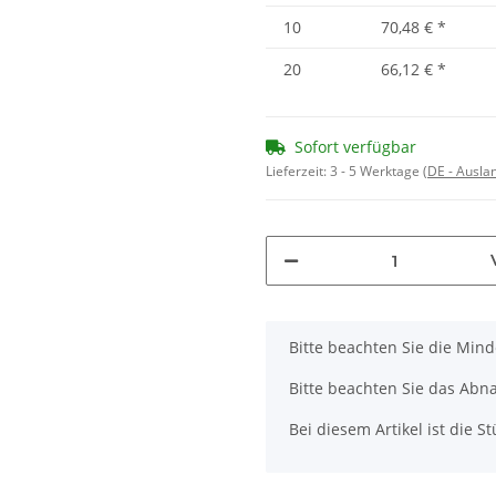
10
70,48 €
*
20
66,12 €
*
Sofort verfügbar
Lieferzeit:
3 - 5 Werktage
(DE - Ausla
x
Bitte beachten Sie die Min
Bitte beachten Sie das Abna
Bei diesem Artikel ist die Stü