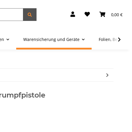
0,00 €
ien
Warensicherung und Geräte
Folien, Beutel u
rumpfpistole