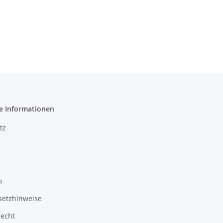
e Informationen
tz
m
setzhinweise
recht