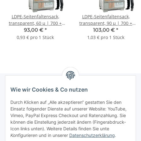
LDPE-Seitenfaltensack,
LDPE-Seitenfaltensack,
transparent, 60 µ | 700 +
transparent, 90 µ | 700 +
550 x 1500 mm (B +
500 x 900 mm (B +
93,00 €
*
103,00 €
*
Seitenfalte x L) | VE = 100
Seitenfalte x L) | VE = 100
0,93 € pro 1 Stück
1,03 € pro 1 Stück
Stk.
Stk.
Wie wir Cookies & Co nutzen
Informationen
Durch Klicken auf „Alle akzeptieren“ gestatten Sie den
Einsatz folgender Dienste auf unserer Website: YouTube,
Gesetzliche Informationen
Vimeo, PayPal Express Checkout und Ratenzahlung. Sie
können die Einstellung jederzeit ändern (Fingerabdruck-
Icon links unten). Weitere Details finden Sie unte
Vertrag widerrufen
Konfigurieren
und in unserer
Datenschutzerklärung
.